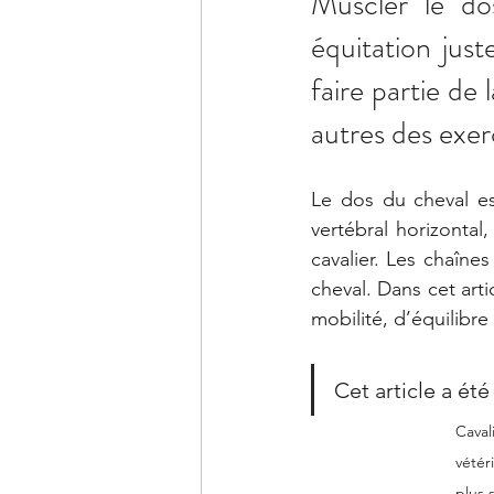
Muscler le do
équitation just
faire partie de 
autres des exer
Le dos du cheval es
vertébral horizontal
cavalier. Les chaîne
cheval. Dans cet arti
mobilité, d’équilibr
Cet article a été
Caval
vétér
plus 