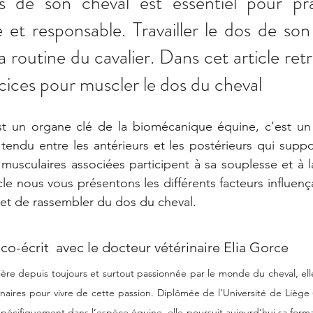
s de son cheval est essentiel pour pra
e et responsable. Travailler le dos de son 
la routine du cavalier. Dans cet article ret
cices pour muscler le dos du cheval
t un organe clé de la biomécanique équine, c’est un v
, tendu entre les antérieurs et les postérieurs qui suppo
s musculaires associées participent à sa souplesse et à l
cle nous vous présentons les différents facteurs influença
e et de rassembler du dos du cheval. 
 co-écrit  avec le docteur vétérinaire Elia Gorce
ière depuis toujours et surtout passionnée par le monde du cheval, elle
inaires pour vivre de cette passion. Diplômée de l’Université de Liège 
spécifiquement dans l’espèce équine, elle poursuit aujourd’hui sa forma