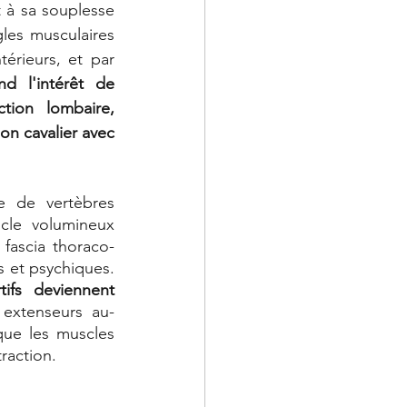
 à sa souplesse 
les musculaires 
rieurs, et par 
 l'intérêt de 
tion lombaire, 
on cavalier avec 
e de vertèbres 
cle volumineux 
fascia thoraco-
lombaire. Le dos capte dans cette région musculaire les résistances motrices et psychiques. 
fs deviennent 
 extenseurs au-
ue les muscles 
raction. 