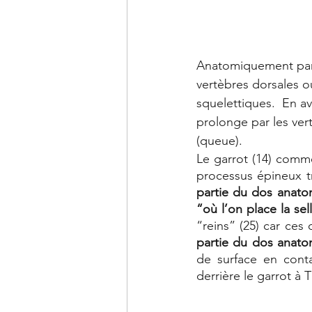
Anatomiquement parla
vertèbres dorsales o
squelettiques.  En ava
prolonge par les vert
(queue). 
Le garrot (14) comm
processus épineux t
partie du dos anato
“où l’on place la sel
“reins” (25) car ce
partie du dos anato
de surface en conta
derrière le garrot à 