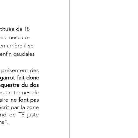
tituée de 18 
înes musculo-
n arrière il se 
enfin caudales 
 présentent des 
garrot fait donc 
questre du dos 
es en termes de 
aire 
ne font pas 
rit par la zone 
nd de T8 juste 
ns”.