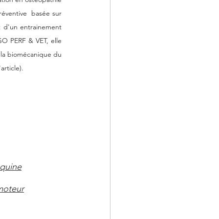
éventive  basée sur 
t d'un entrainement 
GO PERF & VET, elle 
à la biomécanique du 
rticle). 
équine
omoteur