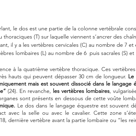
nt, le dos est une partie de la colonne vertébrale cons
u thoraciques (T) sur laquelle viennent s’ancrer des cha
nt, il y a les vertèbres cervicales (C) au nombre de 7 et e
èbres lombaires (L) au nombre de 6  puis sacrales (S) et 
ence à la quatrième vertèbre thoracique. Ces vertèbres
rès hauts qui peuvent dépasser 30 cm de longueur. 
Le 
miquement mais est souvent dissocié dans le langage é
le”
 (24). En revanche, 
les vertèbres lombaires
, vulgarisé
s organes sont présents en dessous de cette voûte lomb
mique.
 Le dos dans le langage équestre est souvent déc
ct avec la selle ou avec le cavalier. Cette zone s’éte
T18, dernière vertèbre avant la partie lombaire ou “les rei