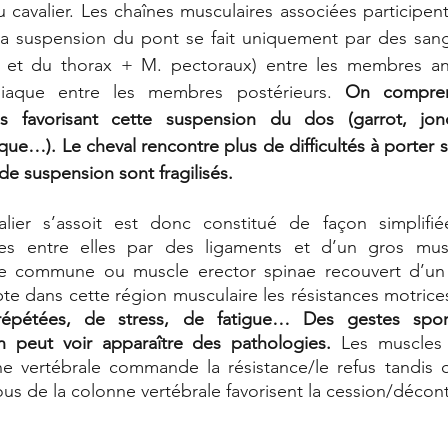
 cavalier. Les chaînes musculaires associées participent
 La suspension du pont
se fait uniquement par des sang
et du thorax + M. pectoraux) entre les membres anté
o-iliaque entre les membres postérieurs. 
On comprend
es favorisant cette suspension du dos (garrot, jonc
iaque…). Le cheval rencontre plus de difficultés à porter s
 de suspension sont fragilisés.
lier s’assoit est donc constitué de façon simplifié
lées entre elles par des ligaments et d’un gros mus
se commune ou muscle erector spinae recouvert d’un 
épétées, de stress, de fatigue… Des gestes sporti
on peut voir apparaître des pathologies.
 Les muscles
e vertébrale commande la résistance/le refus tandis q
ous de la colonne vertébrale favorisent la cession/décont