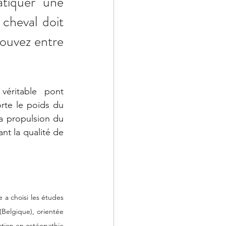
tiquer une 
cheval doit 
rouvez entre 
éritable  pont 
rte le poids du 
a propulsion du 
nt la qualité de 
 a choisi les études 
(Belgique), orientée 
tion en ostéopathie 