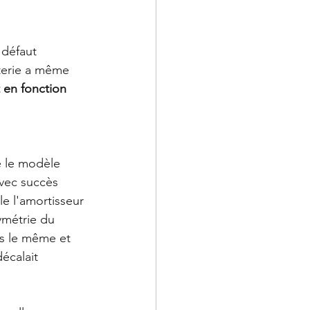
 défaut 
terie a même 
t en fonction 
é le modèle 
vec succès 
le l'amortisseur 
ymétrie du 
rs le même et 
écalait 