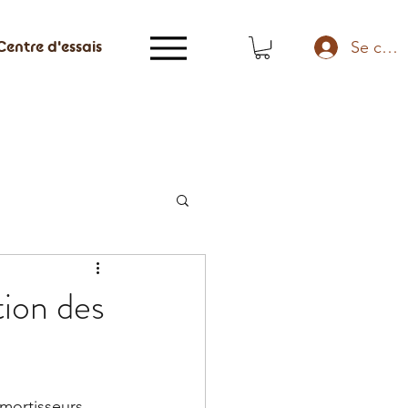
Se conn
Centre d'essais
tion des
mortisseurs 