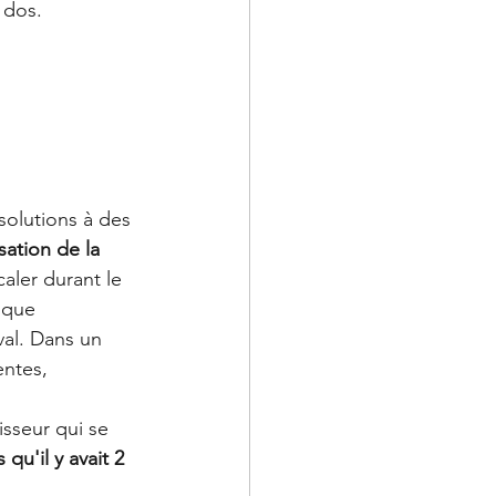
 dos. 
solutions à des 
sation de la 
aler durant le 
 que 
val. Dans un 
entes, 
isseur qui se 
u'il y avait 2 