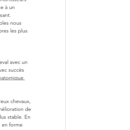
e à un 
sant. 
bles nous 
res les plus 
eval avec un 
avec succès 
natomique 
eux chevaux, 
mélioration de 
lus stable. En 
re en forme 