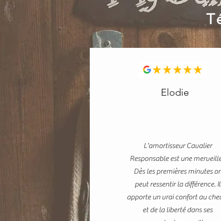
T
Elodie
L'amortisseur Cavalier
Responsable est une merveille
Dès les premières minutes o
peut ressentir la différence. Il
apporte un vrai confort au che
et de la liberté dans ses