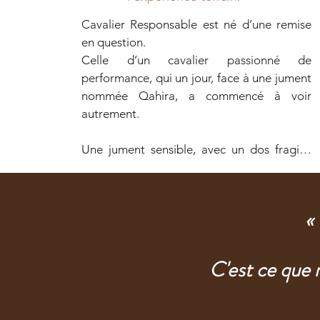
Cavalier Responsable est né d’une remise 
en question.

Celle d’un cavalier passionné de 
performance, qui un jour, face à une jument 
nommée Qahira, a commencé à voir 
autrement.

Une jument sensible, avec un dos fragile, 
qui appelait à plus d’écoute.

À force d’essais, de recherches et de 
«
rencontres est née une autre façon de 
concevoir l’équipement. Une recherche de 
justesse et des produits pensés dans le 
C'est ce que 
respect du corps et du mouvement des 
chevaux. 
