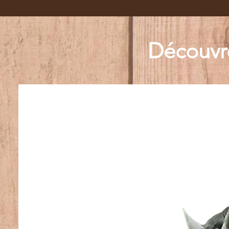
Un amortisseur correcteur, inspiré des 
semelles orthopédiques, fut le premier 
produit. Puis d’autres ont suivi.

Découvr
Aujourd’hui, chaque pièce sort de l’atelier 
avec cette même intention : mettre la 
technique au service des chevaux.