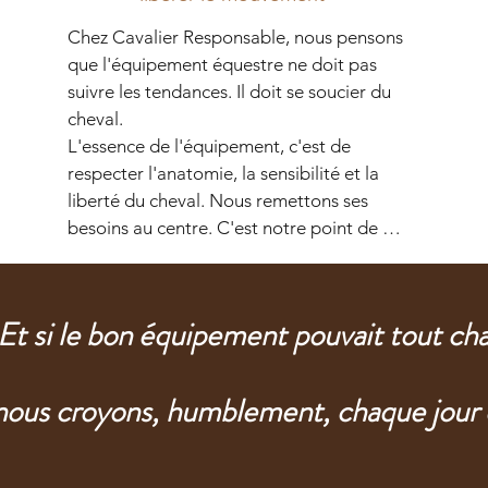
Chez Cavalier Responsable, nous pensons 
que l'équipement équestre ne doit pas 
suivre les tendances. Il doit se soucier du 
cheval.

L'essence de l'équipement, c'est de 
respecter l'anatomie, la sensibilité et la 
liberté du cheval. Nous remettons ses 
besoins au centre. C'est notre point de 
départ. Notre boussole.

Chaque produit que nous concevons naît 
d'un cheval, d'un ressenti, d'un besoin réel. 
 Et si le bon équipement pouvait tout ch
Une gêne, une tension, une 
incompréhension...                

Nous cherchons des solutions qui font sens. 
nous croyons, humblement, chaque jour d
Du sur-mesure, de l'utile, du juste.

L'équipement n'est pas là pour contraindre, 