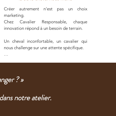
Créer autrement n'est pas un choix 
marketing.

Chez Cavalier Responsable, chaque 
innovation répond à un besoin de terrain.

Un cheval inconfortable, un cavalier qui 
nous challenge sur une attente spécifique.

Nous refusons les solutions toutes faites.

Nous testons, adaptons, nous faisons 
anger ?
»
évoluer les formes, les matières, les idées, 
pour qu'elles accompagnent au mieux les 
chevaux.

ans notre atelier.
Nous croyons à la force des idées simples, 
pensées avec rigueur, façonnées avec les 