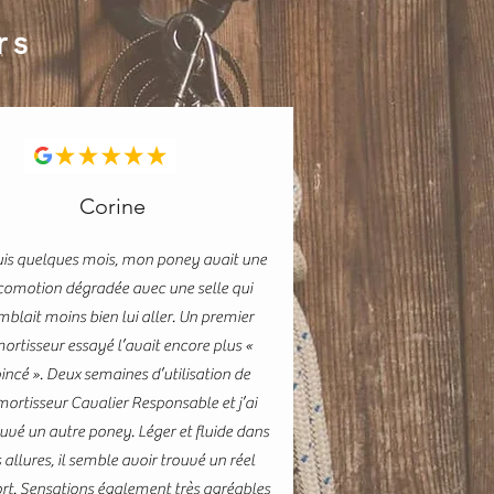
rs
Corine
is quelques mois, mon poney avait une
comotion dégradée avec une selle qui
mblait moins bien lui aller. Un premier
ortisseur essayé l’avait encore plus «
incé ». Deux semaines d’utilisation de
mortisseur Cavalier Responsable et j’ai
uvé un autre poney. Léger et fluide dans
 allures, il semble avoir trouvé un réel
rt. Sensations également très agréables