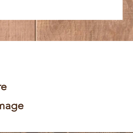
re
mmage