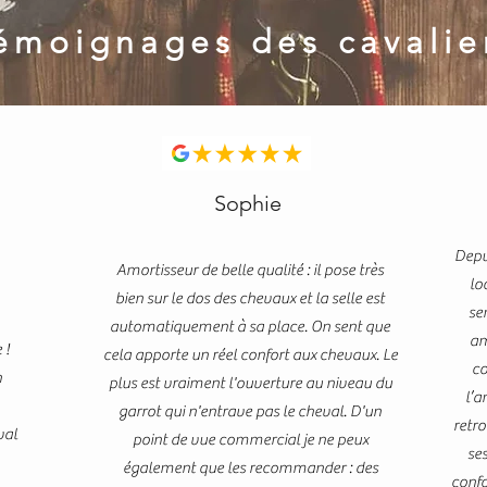
émoignages des cavalie
Sophie
Depu
Amortisseur de belle qualité : il pose très
lo
bien sur le dos des chevaux et la selle est
se
automatiquement à sa place. On sent que
am
 !
cela apporte un réel confort aux chevaux. Le
co
n
plus est vraiment l'ouverture au niveau du
l’a
garrot qui n'entrave pas le cheval. D'un
retro
val
point de vue commercial je ne peux
ses
également que les recommander : des
confo